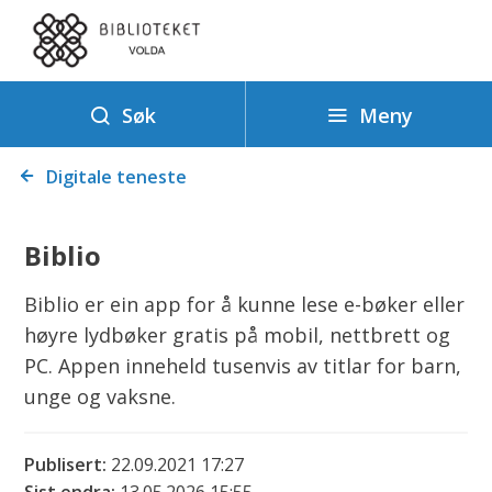
B
i
b
l
Meny
Søk
i
Du
o
Digitale teneste
er
t
her:
e
Biblio
k
Biblio er ein app for å kunne lese e-bøker eller
høyre lydbøker gratis på mobil, nettbrett og
PC. Appen inneheld tusenvis av titlar for barn,
unge og vaksne.
Publisert
22.09.2021 17:27