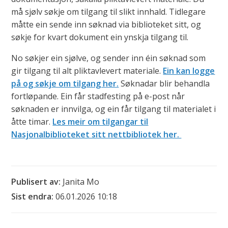
må sjølv søkje om tilgang til slikt innhald. Tidlegare
måtte ein sende inn søknad via biblioteket sitt, og
søkje for kvart dokument ein ynskja tilgang til.
No søkjer ein sjølve, og sender inn éin søknad som
gir tilgang til alt pliktavlevert materiale.
Ein kan logge
på og søkje om tilgang her.
Søknadar blir behandla
fortløpande. Ein får stadfesting på e-post når
søknaden er innvilga, og ein får tilgang til materialet i
åtte timar.
Les meir om tilgangar til
Nasjonalbiblioteket sitt nettbibliotek her.
Publisert av
Janita Mo
Sist endra
06.01.2026 10:18