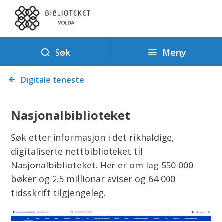
B
i
b
l
Meny
Søk
i
Du
o
Digitale teneste
er
t
her:
e
Nasjonalbiblioteket
k
Søk etter informasjon i det rikhaldige,
digitaliserte nettbiblioteket til
Nasjonalbiblioteket. Her er om lag 550 000
bøker og 2.5 millionar aviser og 64 000
tidsskrift tilgjengeleg.