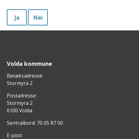
g
e
Ja
Nei
Volda kommune
Besøksadresse:
Stormyra 2
Postadresse:
Stormyra 2
6100 Volda
Sentralbord: 70 05 87 00
E-post