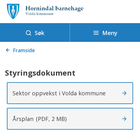
H
o
r
n
Meny
Søk
i
Du
n
Framside
er
d
her:
a
Styringsdokument
l
b
Sektor oppvekst i Volda kommune
a
r
n
Årsplan
(PDF, 2 MB)
e
h
a