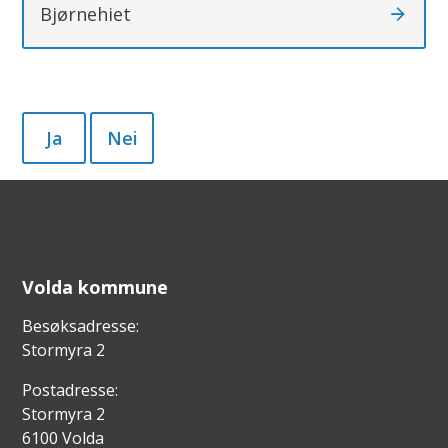
Bjørnehiet
g
e
Ja
Nei
Volda kommune
Besøksadresse:
Stormyra 2
Postadresse:
Stormyra 2
6100 Volda