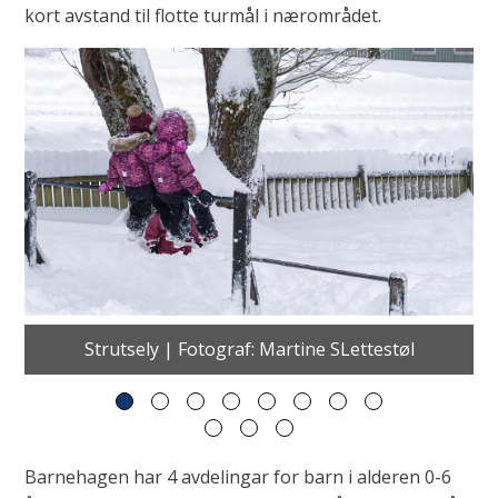
kort avstand til flotte turmål i nærområdet.
a
g
e
Strutsely | Fotograf: Martine SLettestøl
Barnehagen har 4 avdelingar for barn i alderen 0-6