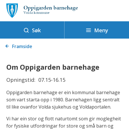
O
p
p
i
Meny
Søk
g
Du
a
Framside
er
r
her:
d
Om Oppigarden barnehage
e
n
Opningstid: 07.15-16.15
b
Oppigarden barnehage er ein kommunal barnehage
a
som vart starta opp i 1980. Barnehagen ligg sentralt
r
til like ovanfor Volda sjukehus og Voldaportalen.
n
e
Vi har ein stor og flott naturtomt som gir moglegheit
for fysiske utfordringar for store og små barn og
h