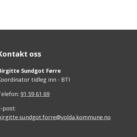
Kontakt oss
Birgitte Sundgot Førre
Koordinator tidleg inn - BTI
Telefon:
91 59 61 69
E-post:
birgitte.sundgot.forre@volda.kommune.no