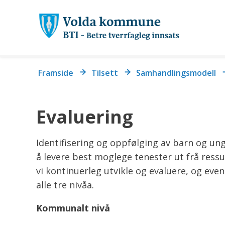
Vol
ko
-
Du
Framside
Tilsett
Samhandlingsmodell
Bet
er
her:
tve
Evaluering
inn
Identifisering og oppfølging av barn og un
å levere best moglege tenester ut frå res
vi kontinuerleg utvikle og evaluere, og eventu
alle tre nivåa.
Kommunalt nivå