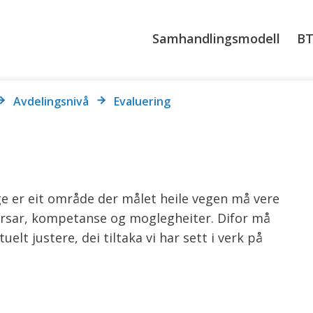
da
Samhandlingsmodell
BT
mmune
Avdelingsnivå
Evaluering
re
rrfagleg
sats
ge er eit område der målet heile vegen må vere
sursar, kompetanse og moglegheiter. Difor må
elt justere, dei tiltaka vi har sett i verk på