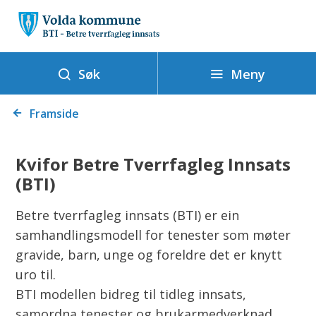
V
o
l
d
Meny
Søk
a
Du
k
Framside
er
o
her:
m
Kvifor Betre Tverrfagleg Innsats
m
(BTI)
u
n
Betre tverrfagleg innsats (BTI) er ein
e
samhandlingsmodell for tenester som møter
-
gravide, barn, unge og foreldre det er knytt
B
uro til.
e
BTI modellen bidreg til tidleg innsats,
t
samordna tenester og brukarmedverknad.