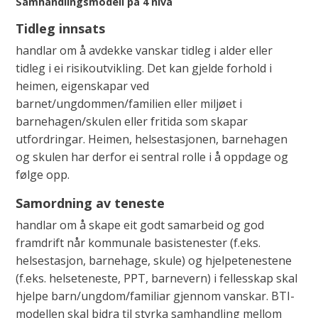
Samhandlingsmodell på 4 nivå
s
Tidleg innsats
a
handlar om å avdekke vanskar tidleg i alder eller
t
tidleg i ei risikoutvikling. Det kan gjelde forhold i
s
heimen, eigenskapar ved
barnet/ungdommen/familien eller miljøet i
barnehagen/skulen eller fritida som skapar
utfordringar. Heimen, helsestasjonen, barnehagen
og skulen har derfor ei sentral rolle i å oppdage og
følge opp.
Samordning av teneste
handlar om å skape eit godt samarbeid og god
framdrift når kommunale basistenester (f.eks.
helsestasjon, barnehage, skule) og hjelpetenestene
(f.eks. helseteneste, PPT, barnevern) i fellesskap skal
hjelpe barn/ungdom/familiar gjennom vanskar. BTI-
modellen skal bidra til styrka samhandling mellom