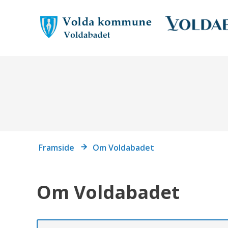
Du
Framside
Om Voldabadet
er
her:
Om Voldabadet