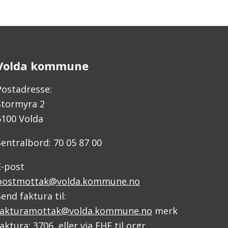
Volda kommune
Postadresse:
Stormyra 2
6100 Volda
Sentralbord: 70 05 87 00
E-post
postmottak@volda.kommune.no
Send faktura til:
fakturamottak@volda.kommune.no
merk
faktura: 3706 eller via EHF til orgr