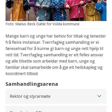
r
e
t
Marius Beck Dahle for Volda kommune
v
e
Mange barn og unge har behov for tiltak og tenester
r
frå fleire instansar. Tverrfagleg samhandling er ei
r
føresetnad for å kunne gi barn og unge rett hjelp til
f
rett tid. Tverrfagleg samhandling er eit felles ansvar
a
og alle tilsette som arbeidar med barn, unge og
familiar skal samarbeide om å gje eit heilskapleg og
g
koordinert tilbod.
l
e
Samhandlingsarena
g
i
Rektor og styrarmøte
n
n