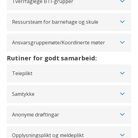
Tverrfaglege BTI-grupper
s
a
Ressursteam for barnehage og skule
t
s
Ansvarsgruppemøte/Koordinerte møter
Rutiner for godt samarbeid:
Teieplikt
Samtykke
Anonyme drøftingar
Opplysningsplikt og meldeplikt