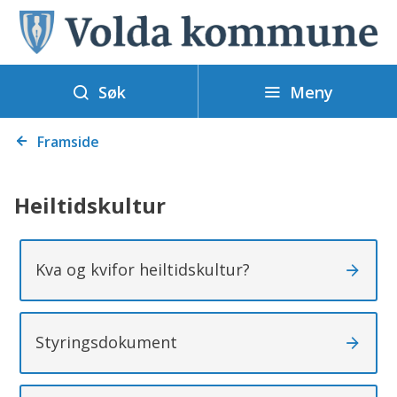
V
o
l
Meny
d
Søk
a
Du
k
Framside
er
o
her:
m
Heiltidskultur
m
u
n
Kva og kvifor heiltidskultur?
e
Styringsdokument