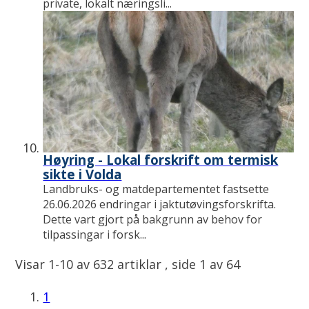
private, lokalt næringsli...
Høyring - Lokal forskrift om termisk
sikte i Volda
Landbruks- og matdepartementet fastsette
26.06.2026 endringar i jaktutøvingsforskrifta.
Dette vart gjort på bakgrunn av behov for
tilpassingar i forsk...
Visar
1-10
av
632
artiklar ,
side
1
av
64
1