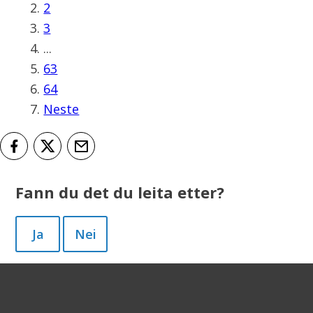
2
3
...
63
64
Neste
Del på Facebook
Del på Twitter
Tips en venn
Fann du det du leita etter?
Ja
Nei