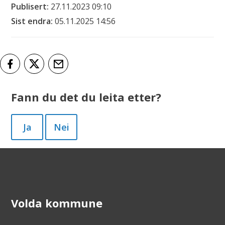
Publisert
27.11.2023 09:10
Sist endra
05.11.2025 14:56
Del på Facebook
Del på Twitter
Tips en venn
Fann du det du leita etter?
Ja
Nei
Volda kommune