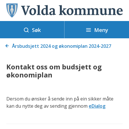
V
o
l
Meny
d
Søk
a
Du
k
Årsbudsjett 2024 og økonomiplan 2024-2027
er
o
her:
m
Kontakt oss om budsjett og
m
økonomiplan
u
n
e
Dersom du ønsker å sende inn på ein sikker måte
kan du nytte deg av sending gjennom
eDialog