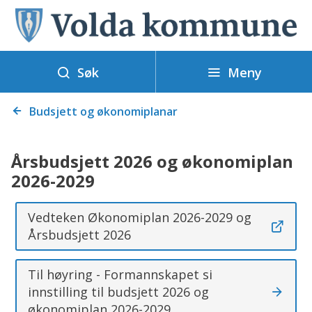
V
o
l
Meny
d
Søk
a
Du
k
Budsjett og økonomiplanar
er
o
her:
m
Årsbudsjett 2026 og økonomiplan
m
2026-2029
u
n
Vedteken Økonomiplan 2026-2029 og
e
Årsbudsjett 2026
Til høyring - Formannskapet si
innstilling til budsjett 2026 og
økonomiplan 2026-2029