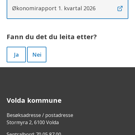
Økonomirapport 1. kvartal 2026
Fann du det du leita etter?
Ja
Nei
Volda kommune
Besøksadresse / postadresse
Stormyra 2, 6100 Volda
Sentralbord:
70 05 87 00