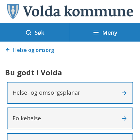
V
o
l
Meny
d
Søk
a
Du
k
Helse og omsorg
er
o
her:
m
Bu godt i Volda
m
u
Helse- og omsorgsplanar
n
e
Folkehelse