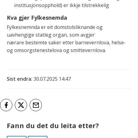
institusjonsopphold) er ikkje tilstrekkelig
Kva gjer Fylkesnemda
Fylkesnemnda er eit domstolsliknande og
uavhengige statleg organ, som avgjer
nærare bestemte saker etter barnevernlova, helse-
og omsorgstenestelova og smittevernlova.
Sist endra
30.07.2025 14:47
Del på Facebook
Del på Twitter
Tips en venn
Fann du det du leita etter?