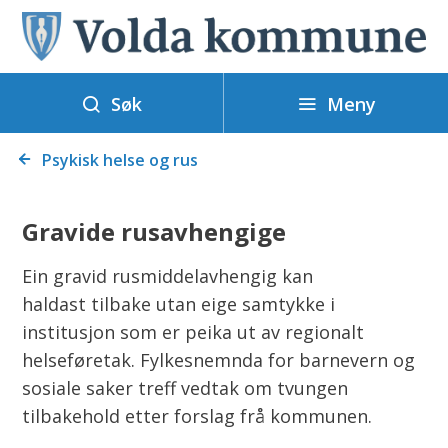
V
o
l
Meny
d
Søk
a
Du
k
Psykisk helse og rus
er
o
her:
m
Gravide rusavhengige
m
u
Ein gravid rusmiddelavhengig kan
n
haldast tilbake utan eige samtykke i
e
institusjon som er peika ut av regionalt
helseføretak. Fylkesnemnda for barnevern og
sosiale saker treff vedtak om tvungen
tilbakehold etter forslag frå kommunen.