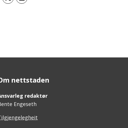
på Facebook
Del på Twitter
Tips en venn
Om nettstaden
Ansvarleg redaktør
Bente Engeseth
Tilgjengelegheit