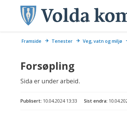
Du
Framside
Tenester
Veg, vatn og miljø
er
her:
Forsøpling
Sida er under arbeid.
Publisert
10.04.2024 13:33
Sist endra
10.04.20