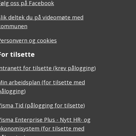
Følg oss på Facebook
Slik deltek du på videomøte med
kommunen
Personvern og cookies
For tilsette
Intranett for tilsette (krev pålogging)
Min arbeidsplan (for tilsette med
pålogging)
Visma Tid (pålogging for tilsette)
Visma Enterprise Plus - Nytt HR- og
økonomisystem (for tilsette med