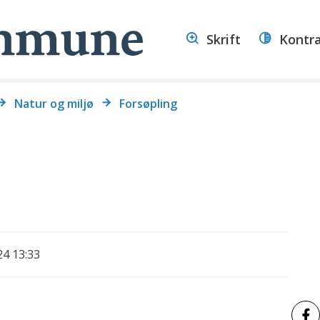
Volda
Skrift
Kontr
kommune
Natur og miljø
Forsøpling
24 13:33