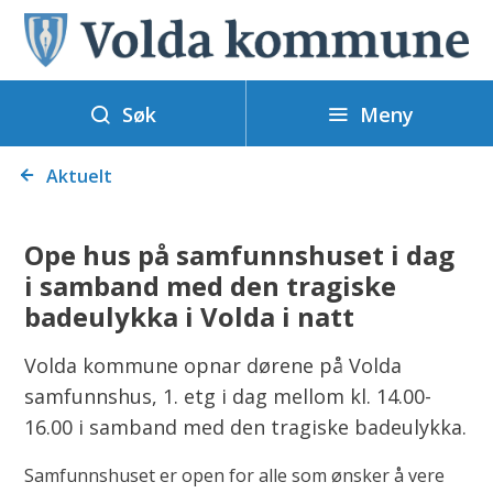
V
o
l
Meny
d
Søk
a
Du
k
Aktuelt
er
o
her:
m
Ope hus på samfunnshuset i dag
m
i samband med den tragiske
u
badeulykka i Volda i natt
n
e
Volda kommune opnar dørene på Volda
samfunnshus, 1. etg i dag mellom kl. 14.00-
16.00 i samband med den tragiske badeulykka.
Samfunnshuset er open for alle som ønsker å vere