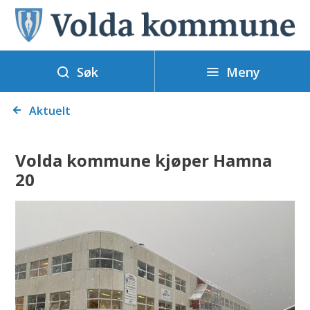
V
o
l
Meny
d
Søk
a
Du
k
Aktuelt
er
o
her:
m
Volda kommune kjøper Hamna
m
20
u
n
e