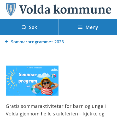
V
o
l
Meny
d
Søk
a
Du
k
Sommarprogrammet 2026
er
o
her:
m
m
u
n
e
Gratis sommaraktivitetar for barn og unge i
Volda gjennom heile skuleferien – kjekke og