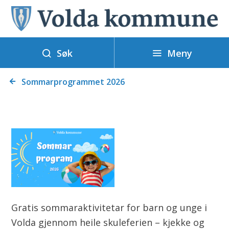
V
o
l
Meny
d
Søk
a
Du
k
Sommarprogrammet 2026
er
o
her:
m
m
u
n
e
Gratis sommaraktivitetar for barn og unge i
Volda gjennom heile skuleferien – kjekke og