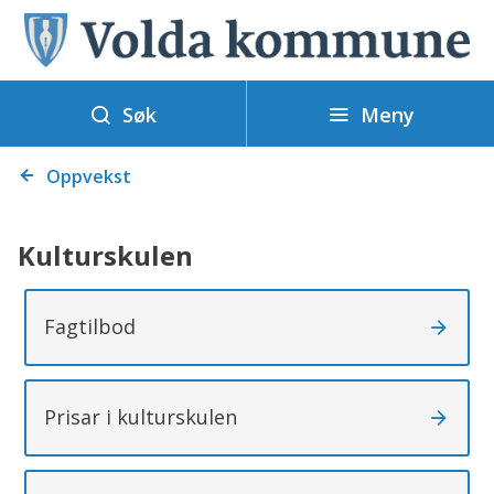
V
o
l
Meny
d
Søk
a
Du
k
Oppvekst
er
o
her:
m
Kulturskulen
m
u
Fagtilbod
n
e
Prisar i kulturskulen