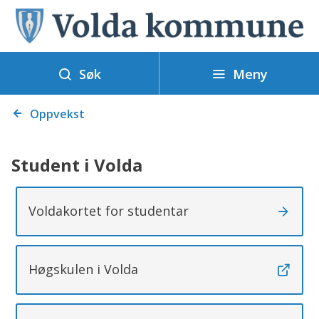
V
o
l
Meny
d
Søk
a
Du
k
Oppvekst
er
o
her:
m
Student i Volda
m
u
Voldakortet for studentar
n
e
Høgskulen i Volda