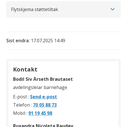
Flytskjema støttetiltak
Sist endra
17.07.2025 14:49
Kontakt
Bodil Siv Årseth Brautaset
avdelingsleiar barnehage
til
E-post
Send e-post
Bodil
Telefon
70 05 88 73
Siv
Mobil
91 19 45 98
Årseth
Ruxandra Nicoleta Raudøy