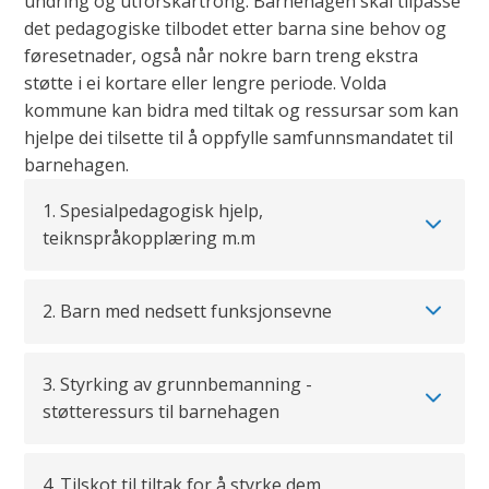
undring og utforskartrong. Barnehagen skal tilpasse
det pedagogiske tilbodet etter barna sine behov og
føresetnader, også når nokre barn treng ekstra
støtte i ei kortare eller lengre periode. Volda
kommune kan bidra med tiltak og ressursar som kan
hjelpe dei tilsette til å oppfylle samfunnsmandatet til
barnehagen.
1. Spesialpedagogisk hjelp,
teiknspråkopplæring m.m
2. Barn med nedsett funksjonsevne
3. Styrking av grunnbemanning -
støtteressurs til barnehagen
4. Tilskot til tiltak for å styrke dem