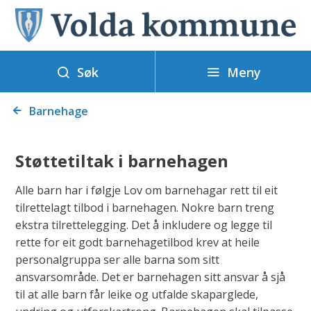
V
o
l
Meny
d
Søk
a
Du
k
Barnehage
er
o
her:
m
Støttetiltak i barnehagen
m
u
Alle barn har i følgje Lov om barnehagar rett til eit
tilrettelagt tilbod i barnehagen. Nokre barn treng
n
ekstra tilrettelegging. Det å inkludere og legge til
e
rette for eit godt barnehagetilbod krev at heile
personalgruppa ser alle barna som sitt
ansvarsområde. Det er barnehagen sitt ansvar å sjå
til at alle barn får leike og utfalde skaparglede,