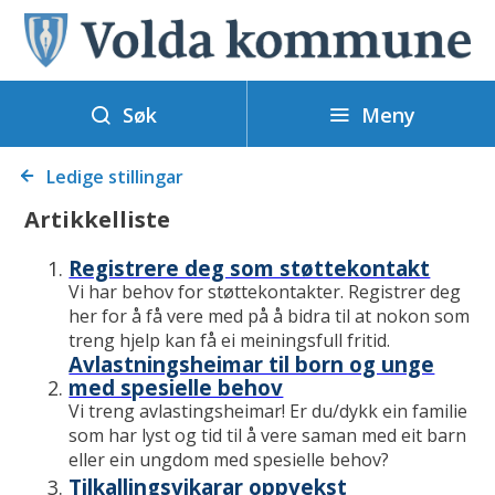
V
o
l
Meny
d
Søk
a
Du
k
Ledige stillingar
er
o
Artikkelliste
her:
m
Registrere deg som støttekontakt
m
Vi har behov for støttekontakter. Registrer deg
u
her for å få vere med på å bidra til at nokon som
n
treng hjelp kan få ei meiningsfull fritid.
e
Avlastningsheimar til born og unge
med spesielle behov
Vi treng avlastingsheimar! Er du/dykk ein familie
som har lyst og tid til å vere saman med eit barn
eller ein ungdom med spesielle behov?
Tilkallingsvikarar oppvekst