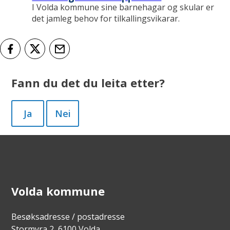
I Volda kommune sine barnehagar og skular er
det jamleg behov for tilkallingsvikarar.
Del på Facebook
Del på Twitter
Tips en venn
Fann du det du leita etter?
Ja
Nei
Volda kommune
Besøksadresse / postadresse
Stormyra 2, 6100 Volda