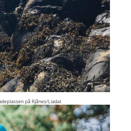
adeplassen på Rjånes/Liadal.