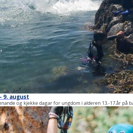
- 9. august
pennande og kjekke dagar for ungdom i alderen 13.-17.år på b