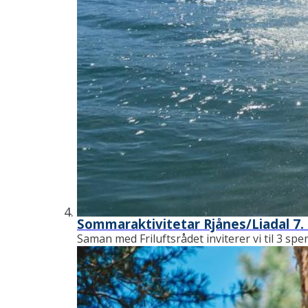
Sommaraktivitetar Rjånes/Liadal 7. 
Saman med Friluftsrådet inviterer vi til 3 s