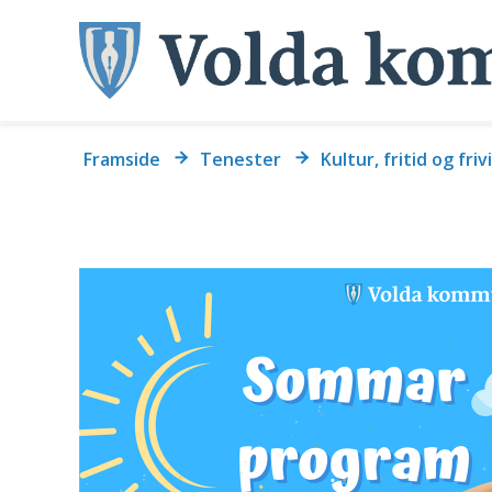
Du
Framside
Tenester
Kultur, fritid og friv
er
her: