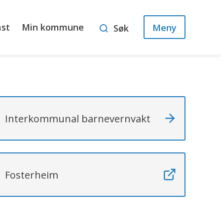
ast
Min kommune
Meny
Søk
Interkommunal barnevernvakt
Fosterheim