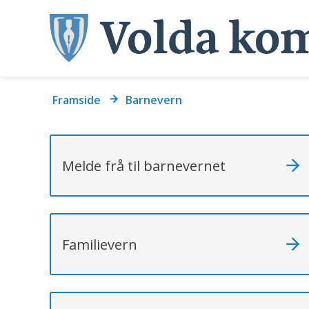
Du
Framside
Barnevern
er
her:
Melde frå til barnevernet
Familievern