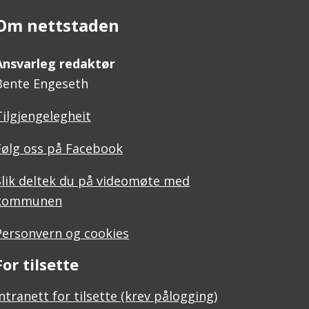
Om nettstaden
Ansvarleg redaktør
Bente Engeseth
Tilgjengelegheit
Følg oss på Facebook
Slik deltek du på videomøte med
kommunen
Personvern og cookies
For tilsette
Intranett for tilsette (krev pålogging)